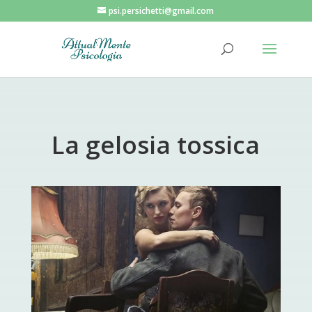
psi.persichetti@gmail.com
La gelosia tossica