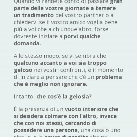
Quando vi rendete conto di passare
gran
parte delle vostre giornate a temere
un tradimento
del vostro partner o a
chiedervi se il vostro amico voglia bene
più a voi che a chiunque altro, forse
dovreste iniziare a
porvi qualche
domanda.
Allo stesso modo, se vi sembra che
qualcuno accanto a voi sia troppo
geloso
nei vostri confronti, è il momento
di iniziare a pensare che c’è un
problema
che è meglio non ignorare.
Intanto,
che cos’è la gelosia?
È
la presenza di un
vuoto interiore che
si desidera colmare con l’altro, invece
che con noi stessi, cercando di
possedere una persona,
una cosa o uno
status, e la
paura di perdita
che ne