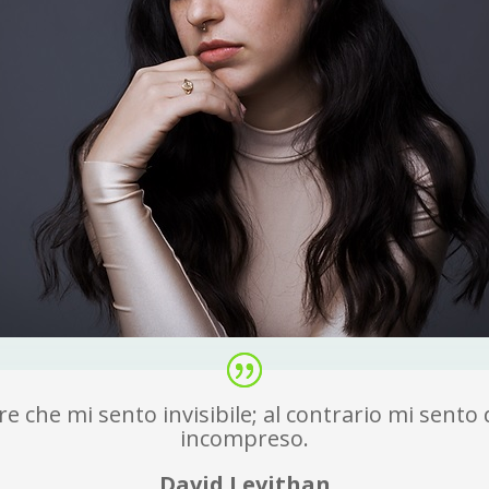
e che mi sento invisibile; al contrario mi sento
incompreso.
David Levithan