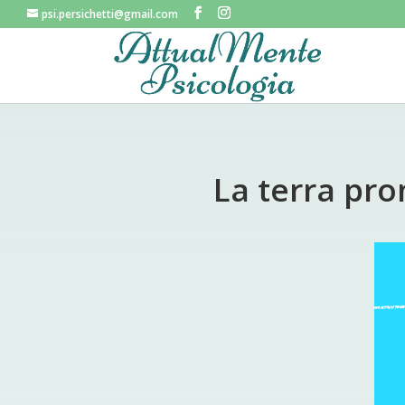
psi.persichetti@gmail.com
La terra pro