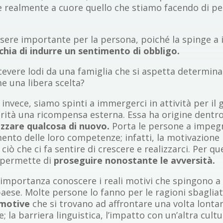
 realmente a cuore quello che stiamo facendo di pe
ere importante per la persona, poiché la spinge a i
schia di indurre un sentimento di obbligo.
icevere lodi da una famiglia che si aspetta determin
e una libera scelta?
, invece, siamo spinti a immergerci in attività per il
orità una ricompensa esterna. Essa ha origine dentro
lizzare qualcosa di nuovo.
Porta le persone a impeg
ento delle loro competenze; infatti, la motivazione
ciò che ci fa sentire di crescere e realizzarci. Per q
e permette di
proseguire nonostante le avversità.
 importanza conoscere i reali motivi che spingono a
o paese. Molte persone lo fanno per le ragioni sbagli
emotive
che si trovano ad affrontare una volta lonta
 la barriera linguistica, l’impatto con un’altra cultu