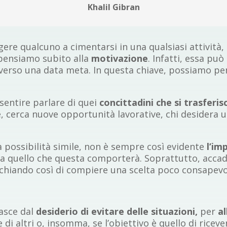
Khalil Gibran
gere qualcuno a cimentarsi in una qualsiasi attività
 pensiamo subito alla
motivazione
. Infatti, essa pu
verso una data meta. In questa chiave, possiamo pe
entire parlare di quei
concittadini che si trasferis
une, cerca nuove opportunità lavorative, chi desidera
 possibilità simile, non è sempre così evidente
l’im
 a quello che questa comporterà. Soprattutto, accad
schiando così di compiere una scelta poco consapevo
asce dal
desiderio di evitare delle situazioni,
per
a
 di altri o, insomma, se l’obiettivo è quello di riceve