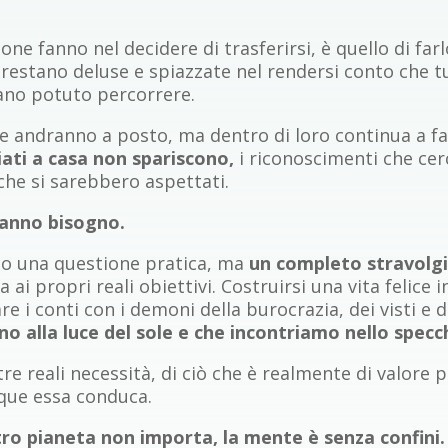
one fanno nel decidere di trasferirsi, è quello di far
estano deluse e spiazzate nel rendersi conto che tut
ano potuto percorrere.
e andranno a posto, ma dentro di loro continua a fa
iati a casa non spariscono,
i riconoscimenti che cer
che si sarebbero aspettati.
hanno bisogno.
olo una questione pratica, ma
un completo stravolgi
 ai propri reali obiettivi. Costruirsi una vita felice
 i conti con i demoni della burocrazia, dei visti e de
o alla luce del sole e che incontriamo nello specc
e reali necessità, di ciò che è realmente di valore
que essa conduca.
ltro pianeta non importa, la mente è senza confini.