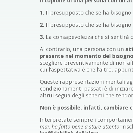
Il copione di una persona con un 
1.
Il presupposto che se ha bisogno di
2.
Il presupposto che se ha bisogno 
3.
La consapevolezza che si sentirà c
Al contrario, una persona con un
at
presente nel momento del bisogn
scegliere preventivamente di non af
cui l’aspettativa è che l’altro, appunt
Queste rappresentazioni mentali agi
condizionamenti passati è di iniziar
altrui segua degli schemi che tendon
Non è possibile, infatti, cambiare 
Interpretate sempre i comportament
mai, ho fatto bene a stare attento”
risc