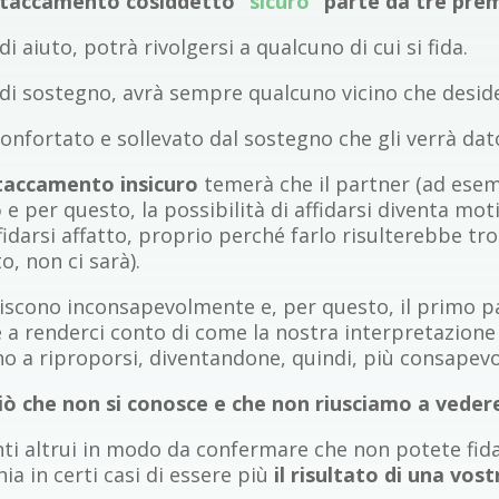
attaccamento cosiddetto “
sicuro
” parte da tre pre
 aiuto, potrà rivolgersi a qualcuno di cui si fida.
di sostegno, avrà sempre qualcuno vicino che deside
onfortato e sollevato dal sostegno che gli verrà dat
taccamento insicuro
temerà che il partner (ad ese
o
e per questo, la possibilità di affidarsi diventa moti
fidarsi affatto, proprio perché farlo risulterebbe 
o, non ci sarà).
scono inconsapevolmente e, per questo, il primo pa
e a renderci conto di come la nostra interpretazion
o a riproporsi, diventandone, quindi, più consapevo
ciò che non si conosce e che non riusciamo a veder
i altrui in modo da confermare che non potete fida
hia in certi casi di essere più
il risultato di una vos