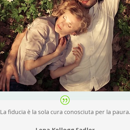
La fiducia è la sola cura conosciuta per la paura
Lena Kellogg Sadler