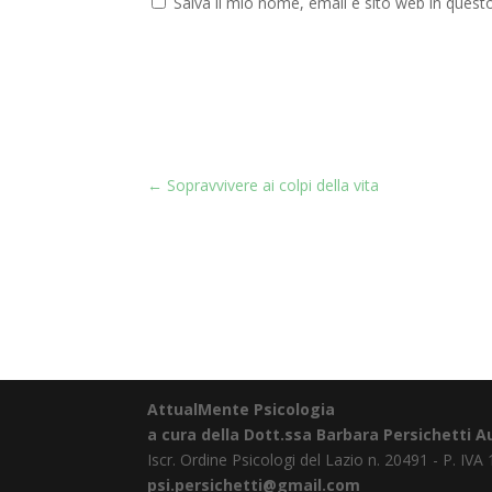
Salva il mio nome, email e sito web in ques
←
Sopravvivere ai colpi della vita
AttualMente Psicologia
a cura della Dott.ssa Barbara Persichetti A
Iscr. Ordine Psicologi del Lazio n. 20491 - P. IV
psi.persichetti@gmail.com