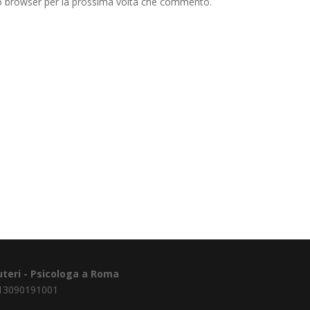
to browser per la prossima volta che commento.
uteri - Psicologa a Roma
A 13090191001​