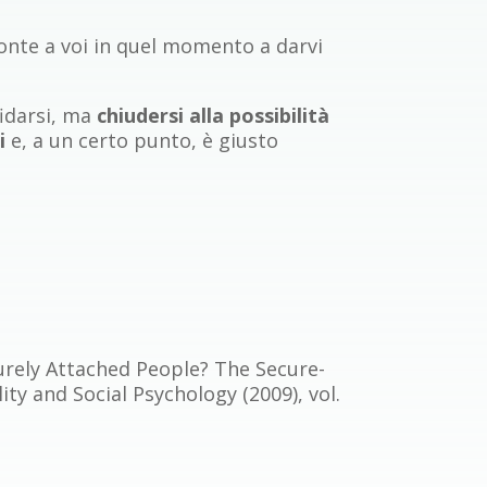
ronte a voi in quel momento a darvi
fidarsi, ma
chiudersi alla possibilità
ri
e, a un certo punto, è giusto
ecurely Attached People? The Secure-
ty and Social Psychology (2009), vol.