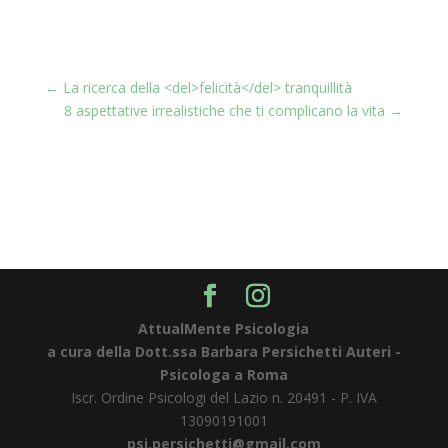
←
La ricerca della <del>felicità</del> tranquillità
8 aspettative irrealistiche che ti complicano la vita
→
AttualMente Psicologia
a cura della Dott.ssa Barbara Persichetti Auteri -
Psicologa a Roma
Iscr. Ordine Psicologi del Lazio n. 20491 - P. IVA
13090191001​
psi.persichetti@gmail.com