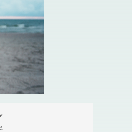
e,
e.