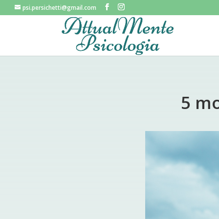
psi.persichetti@gmail.com
5 mo