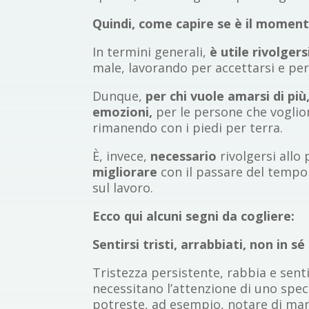
Quindi, come capire se è il moment
In termini generali,
è utile rivolger
male, lavorando per accettarsi e pe
Dunque,
per chi vuole amarsi di pi
emozioni,
per le persone che voglio
rimanendo con i piedi per terra.
È, invece,
necessario
rivolgersi allo
migliorare
con il passare del tempo 
sul lavoro.
Ecco qui alcuni segni da cogliere:
Sentirsi tristi, arrabbiati, non in sé
Tristezza persistente, rabbia e sen
necessitano l’attenzione di uno speci
potreste, ad esempio, notare di mang