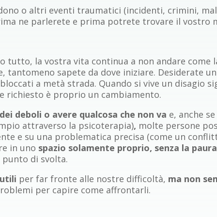
no o altri eventi traumatici (incidenti, crimini, mal
rima ne parlerete e prima potrete trovare il vostro 
 tutto, la vostra vita continua a non andare come la
e, tantomeno sapete da dove iniziare. Desiderate u
loccati a metà strada. Quando si vive un disagio sig
ene richiesto è proprio un cambiamento.
 dei deboli o avere qualcosa che non va
e, anche s
mpio attraverso la psicoterapia)
,
molte persone poss
ente e su una problematica precisa (come un conflit
are in uno
spazio solamente proprio, senza la paura 
punto di svolta.
utili
per far fronte alle nostre difficoltà,
ma non sem
 problemi per capire come affrontarli.